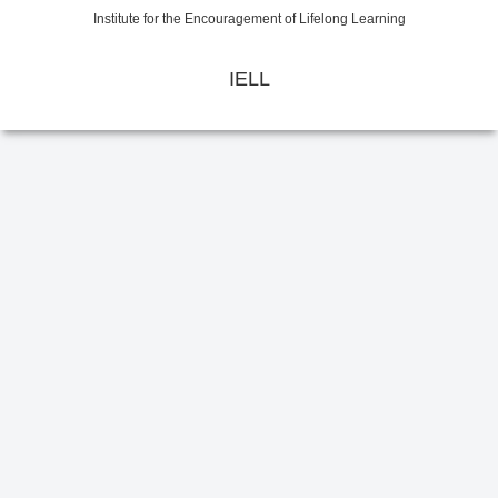
Institute for the Encouragement of Lifelong Learning
IELL